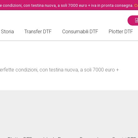
 condizioni, con testina nuova, a soli 7000 euro + iva in pronta consegna.
Co
Storia
Transfer DTF
Consumabili DTF
Plotter DTF
ROTOLO DTF - PET FILM
PLOTTER /
FOGLI DTF A3 per DTF
FORNI DTF
fette condizioni, con testina nuova, a soli 7000 euro +
HEADS DTF
PEZZI DI RICAMBIO DTF
INCHIOSTRI DTF
COLLA DTF