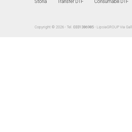
Storia
Transfer DTF
Consumabili DTF
Copyright © 2026 - Tel.
0331386985
- LipsiaGROUP Via Gall