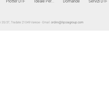
Plotter DTF
Ideale Per...
Domande
Servizi DTF
i 35/37, Tradate 21049 Varese - Email.
ordini@lipsiagroup.com