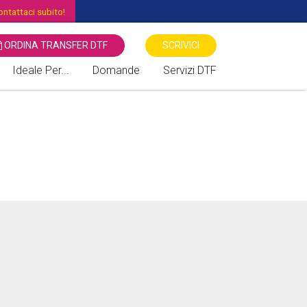
ntattaci subito!
ORDINA TRANSFER DTF
SCRIVICI
Ideale Per...
Domande
Servizi DTF
 STAMPANTI DTF
Associazioni Sportive
Transfer Serigrafici Vs DTF -
Direct to Film
Associazioni Culturali
Benefiche
Stampa diretta DTG Vs DTF
Negozi di Moda
Sublimatico vs DTF Direct To
Film
Cartolerie / Giornalai
Locali / Bar / Discoteche
Fiere / Eventi / Mercati