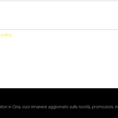
 policy.
tori in Cina, vuoi rimanere aggiornato sulle novità, promozioni, 