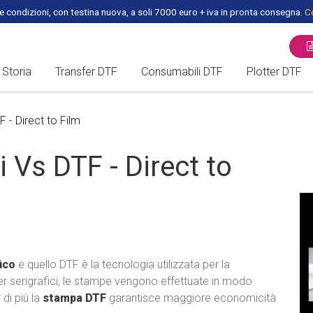
 condizioni, con testina nuova, a soli 7000 euro + iva in pronta consegna.
Co
Storia
Transfer DTF
Consumabili DTF
Plotter DTF
ROTOLO DTF - PET FILM
PLOTTER /
F - Direct to Film
FOGLI DTF A3 per DTF
FORNI DTF
i Vs DTF - Direct to
HEADS DTF
PEZZI DI RICAMBIO DTF
INCHIOSTRI DTF
ico
e quello DTF è la tecnologia utilizzata per la
COLLA DTF
er serigrafici, le stampe vengono effettuate in modo
 di più la
stampa DTF
garantisce maggiore economicità