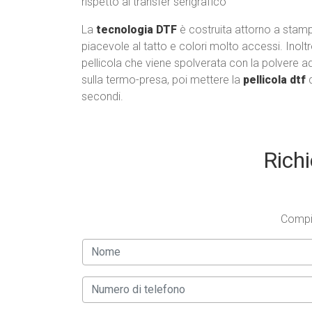
rispetto al transfer serigrafico
La
tecnologia DTF
è costruita attorno a stamp
piacevole al tatto e colori molto accessi. Inoltre
pellicola che viene spolverata con la polvere ad
sulla termo-presa, poi mettere la
pellicola dtf
d
secondi.
Richi
Compil