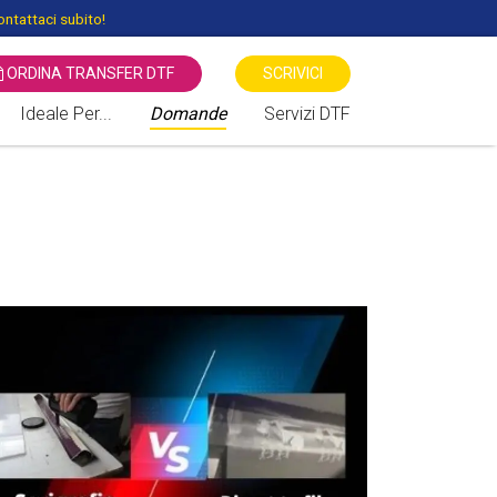
ntattaci subito!
ORDINA TRANSFER DTF
SCRIVICI
Ideale Per...
Domande
Servizi DTF
 STAMPANTI DTF
Associazioni Sportive
Transfer Serigrafici Vs DTF -
Direct to Film
Associazioni Culturali
Benefiche
Stampa diretta DTG Vs DTF
Negozi di Moda
Sublimatico vs DTF Direct To
Film
Cartolerie / Giornalai
Locali / Bar / Discoteche
Fiere / Eventi / Mercati