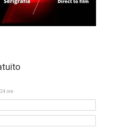
Nuovi Brand Emergenti
Merchandising per Influencer
Stampatori / Serigrafie
atuito
 24 ore