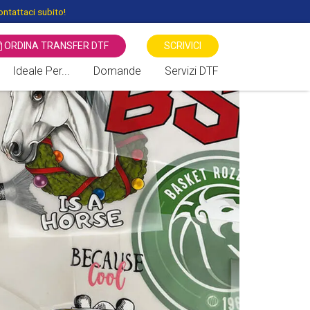
ntattaci subito!
ORDINA TRANSFER DTF
SCRIVICI
Ideale Per...
Domande
Servizi DTF
 STAMPANTI DTF
Associazioni Sportive
Transfer Serigrafici Vs DTF -
Direct to Film
Associazioni Culturali
Benefiche
Stampa diretta DTG Vs DTF
Negozi di Moda
Sublimatico vs DTF Direct To
Film
Cartolerie / Giornalai
Locali / Bar / Discoteche
Fiere / Eventi / Mercati