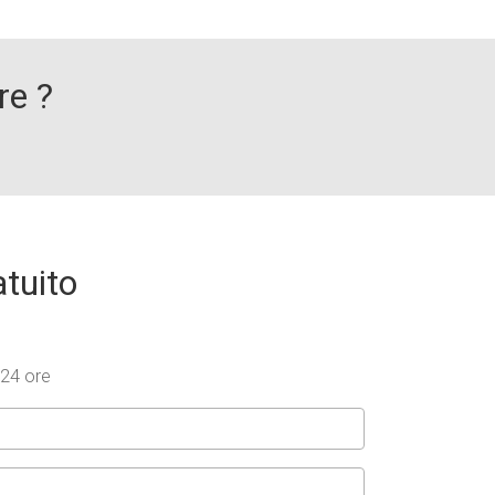
re ?
atuito
 24 ore