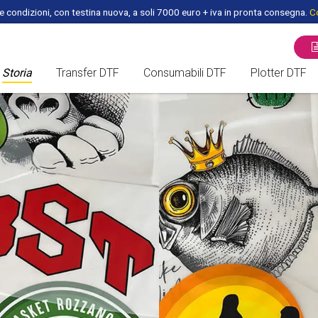
 condizioni, con testina nuova, a soli 7000 euro + iva in pronta consegna.
Co
Storia
Transfer DTF
Consumabili DTF
Plotter DTF
ROTOLO DTF - PET FILM
PLOTTER /
FOGLI DTF A3 per DTF
FORNI DTF
HEADS DTF
PEZZI DI RICAMBIO DTF
INCHIOSTRI DTF
COLLA DTF