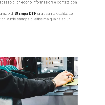
 adesso ci chiedono informazioni e contatti con
rvizio di
Stampa DTF
di altissima qualità. Le
 chi vuole stampe di altissima qualità ad un