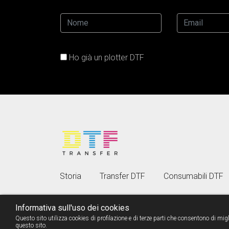
Ho già un plotter DTF
Storia
Transfer DTF
Consumabili DTF
Informativa sull'uso dei cookies
Questo sito utilizza cookies di profilazione e di terze parti che consentono di migli
Copyright © 2026 - Tel.
0331386985
- LipsiaGROUP Via Gall
questo sito.