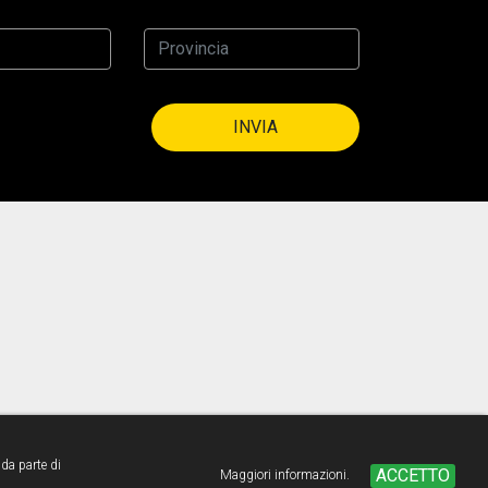
INVIA
 da parte di
created by
Lipsia.
ACCETTO
Maggiori informazioni.