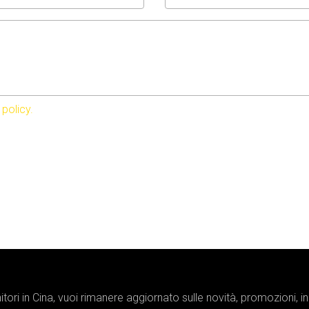
 policy.
tori in Cina, vuoi rimanere aggiornato sulle novità, promozioni, 