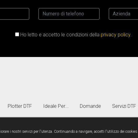
Ho letto e accetto le condizioni della
privacy policy.
Plotter DTF
Ideale Per...
Domande
Servizi DTF
orare i nostri servizi per l'utenza. Continuando a navigare, accetti l'utilizzo dei cookies
i 35/37, Tradate 21049 Varese - Email.
ordini@lipsiagroup.com