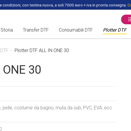
 condizioni, con testina nuova, a soli 7000 euro + iva in pronta consegna.
Co
Storia
Transfer DTF
Consumabili DTF
Plotter DTF
ROTOLO DTF - PET FILM
PLOTTER /
 DTF
Plotter DTF ALL IN ONE 30
FOGLI DTF A3 per DTF
FORNI DTF
N ONE 30
HEADS DTF
PEZZI DI RICAMBIO DTF
INCHIOSTRI DTF
e, pelle, costume da bagno, muta da sub, PVC, EVA, ecc.
COLLA DTF
0