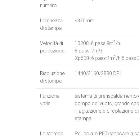
numero
Larghezza
≤370mm
di stampa
2
Velocità di
13200: 6 pass:9m
/h
2
produzione:
8 pass: 7m
h
2
Xp600: 6 pass:4m
/h 8 pass
Risoluzione
1440/2160/2880 DPI
di stampa
Funzione
sistema di preriscaldamento 
varie
pompa del vuoto; grande cap
+ agitazione e circolazione del
stampa.
La stampa
Pellicola in PET/staccare a 