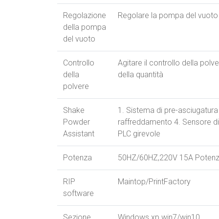
Regolazione
Regolare la pompa del vuoto
della pompa
del vuoto
Controllo
Agitare il controllo della polve
della
della quantità
polvere
Shake
1. Sistema di pre-asciugatura
Powder
raffreddamento 4. Sensore di
Assistant
PLC girevole
Potenza
50HZ/60HZ,220V 15A Potenz
RIP
Maintop/PrintFactory
software
Sezione
Windows xp win7/win10