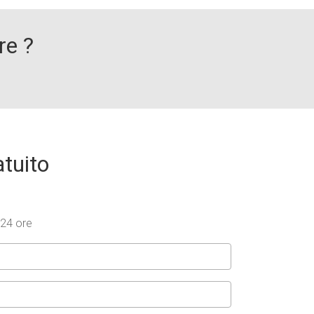
re ?
atuito
 24 ore