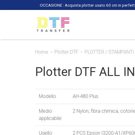
OCCASIONE : Acquista plotter usato 60 cm in perfette
Home
Plotter DTF
PLOTTER / STAMPANTI
Plotter DTF ALL I
Modello
AH-480 Plus
Medio
2 Nylon, fibra chimica, coton
applicabile
Ugello
2 PCS Epson I3200-A1/XP60