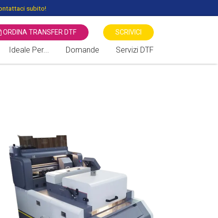
ntattaci subito!
ORDINA TRANSFER DTF
SCRIVICI
Ideale Per...
Domande
Servizi DTF
 STAMPANTI DTF
Associazioni Sportive
Transfer Serigrafici Vs DTF -
Direct to Film
Associazioni Culturali
Benefiche
Stampa diretta DTG Vs DTF
Negozi di Moda
Sublimatico vs DTF Direct To
Film
Cartolerie / Giornalai
Locali / Bar / Discoteche
Fiere / Eventi / Mercati