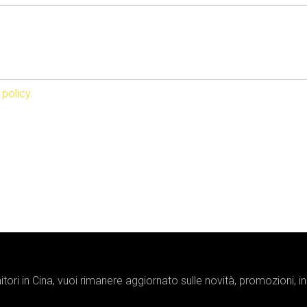
 policy.
tori in Cina, vuoi rimanere aggiornato sulle novità, promozioni, 