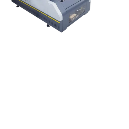
Nuovi Brand Emergenti
Merchandising per Influencer
Stampatori / Serigrafie