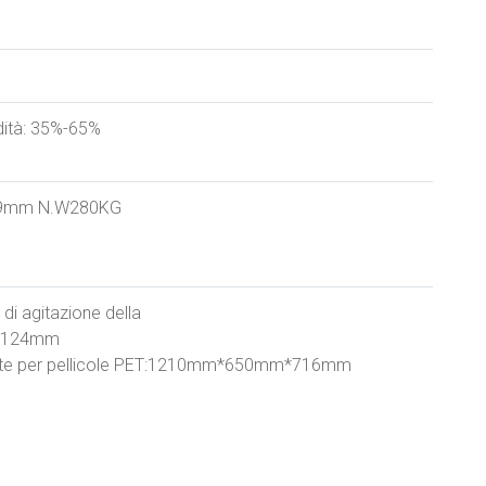
dità: 35%-65%
9mm N.W280KG
di agitazione della
1124mm
ante per pellicole PET:1210mm*650mm*716mm