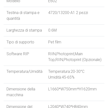
Modello
E602
Testina di stampa e
4720/13200-A1 2 pezzi
quantità
Larghezza di stampa
0.6M
Tipo di supporto
Pet film
Software RIP
RIIN,Photoprint,Main
Top,RIIN,Photoprint (Opzionale)
Temperatura/Umidità
Temperatura:20-30°C
Umidità:45-65%
Dimensione della
L1660*W750mm*H1620mm
macchina
Dimensione del
L2040*W740*H840mm