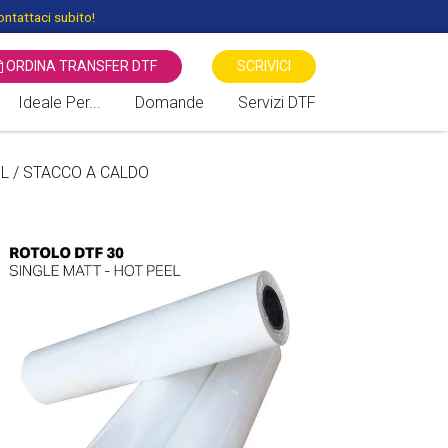
ntattaci subito!
ORDINA TRANSFER DTF
SCRIVICI
Ideale Per...
Domande
Servizi DTF
 STAMPANTI DTF
Associazioni Sportive
Transfer Serigrafici Vs DTF -
L / STACCO A CALDO
Direct to Film
Associazioni Culturali
Benefiche
Stampa diretta DTG Vs DTF
Negozi di Moda
Sublimatico vs DTF Direct To
Film
Cartolerie / Giornalai
Locali / Bar / Discoteche
Fiere / Eventi / Mercati