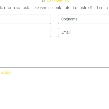
Tel.
0331386985
a il form sottostante e verrai ricontattato dal nostro Staff entro
 policy.