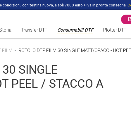
 condizioni, con testina nuova, a soli 7000 euro + iva in pronta consegna.
Co
Storia
Transfer DTF
Consumabili DTF
Plotter DTF
ROTOLO DTF - PET FILM
PLOTTER /
T FILM
ROTOLO DTF FILM 30 SINGLE MATT/OPACO - HOT PEE
FOGLI DTF A3 per DTF
FORNI DTF
 30 SINGLE
HEADS DTF
T PEEL / STACCO A
PEZZI DI RICAMBIO DTF
INCHIOSTRI DTF
COLLA DTF