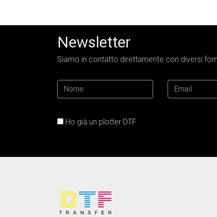
Newsletter
Siamo in contatto direttamente con diversi forni
Ho già un plotter DTF