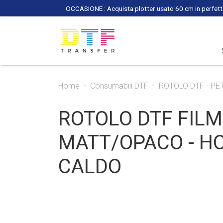
OCCASIONE : Acquista plotter usato 60 cm in perfette
Home
Consumabili DTF
ROTOLO DTF - PE
ROTOLO DTF FILM
MATT/OPACO - HO
CALDO