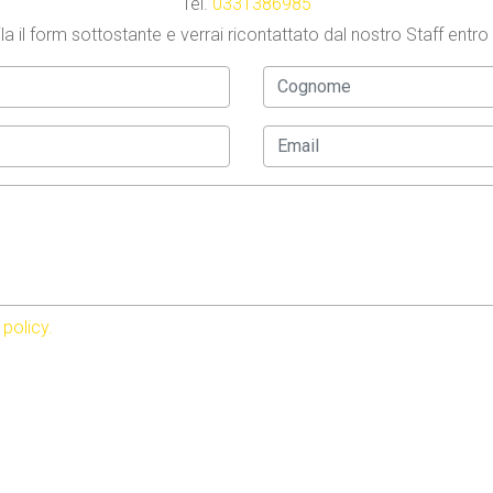
Tel.
0331386985
a il form sottostante e verrai ricontattato dal nostro Staff entro
 policy.