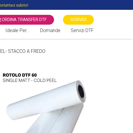
ntattaci subito!
ORDINA TRANSFER DTF
SCRIVICI
Ideale Per...
Domande
Servizi DTF
 STAMPANTI DTF
Associazioni Sportive
Transfer Serigrafici Vs DTF -
EEL- STACCO A FREDO
Direct to Film
Associazioni Culturali
Benefiche
Stampa diretta DTG Vs DTF
Negozi di Moda
Sublimatico vs DTF Direct To
Film
Cartolerie / Giornalai
Locali / Bar / Discoteche
Fiere / Eventi / Mercati