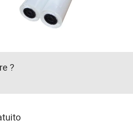
Nuovi Brand Emergenti
Merchandising per Influencer
Stampatori / Serigrafie
re ?
atuito