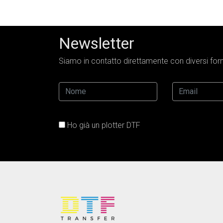
Newsletter
Siamo in contatto direttamente con diversi forni
Ho già un plotter DTF