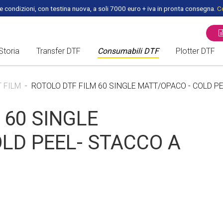
 condizioni, con testina nuova, a soli 7000 euro + iva in pronta consegna.
Co
Storia
Transfer DTF
Consumabili DTF
Plotter DTF
ROTOLO DTF - PET FILM
PLOTTER /
T FILM
ROTOLO DTF FILM 60 SINGLE MATT/OPACO - COLD P
FOGLI DTF A3 per DTF
FORNI DTF
 60 SINGLE
HEADS DTF
LD PEEL- STACCO A
PEZZI DI RICAMBIO DTF
INCHIOSTRI DTF
COLLA DTF