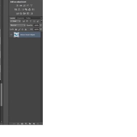
Nuovi Brand Emergenti
Merchandising per Influencer
Stampatori / Serigrafie