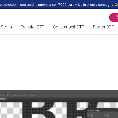
 condizioni, con testina nuova, a soli 7000 euro + iva in pronta consegna.
Co
Storia
Transfer DTF
Consumabili DTF
Plotter DTF
ROTOLO DTF - PET FILM
PLOTTER /
FOGLI DTF A3 per DTF
FORNI DTF
HEADS DTF
PEZZI DI RICAMBIO DTF
INCHIOSTRI DTF
COLLA DTF