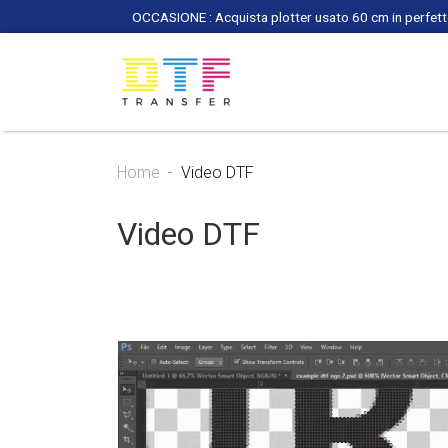
OCCASIONE : Acquista plotter usato 60 cm in perfette
Home
Video DTF
Video DTF