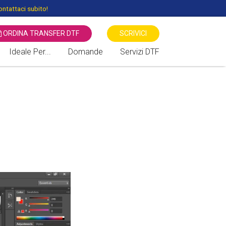
ntattaci subito!
ORDINA TRANSFER DTF
SCRIVICI
Ideale Per...
Domande
Servizi DTF
 STAMPANTI DTF
Associazioni Sportive
Transfer Serigrafici Vs DTF -
Direct to Film
Associazioni Culturali
Benefiche
Stampa diretta DTG Vs DTF
Negozi di Moda
Sublimatico vs DTF Direct To
Film
Cartolerie / Giornalai
Locali / Bar / Discoteche
Fiere / Eventi / Mercati